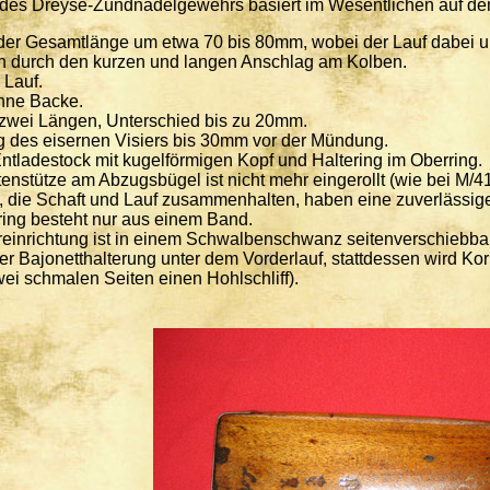
des Dreyse-Zündnadelgewehrs basiert im Wesentlichen auf dem
der Gesamtlänge um etwa 70 bis 80mm, wobei der Lauf dabei u
ch durch den kurzen und langen Anschlag am Kolben.
 Lauf.
hne Backe.
 zwei Längen, Unterschied bis zu 20mm.
 des eisernen Visiers bis 30mm vor der Mündung.
ntladestock mit kugelförmigen Kopf und Haltering im Oberring.
nstütze am Abzugsbügel ist nicht mehr eingerollt (wie bei M/41
, die Schaft und Lauf zusammenhalten, haben eine zuverlässige
ing besteht nur aus einem Band.
reinrichtung ist in einem Schwalbenschwanz seitenverschiebba
er Bajonetthalterung unter dem Vorderlauf, stattdessen wird Kor
ei schmalen Seiten einen Hohlschliff).