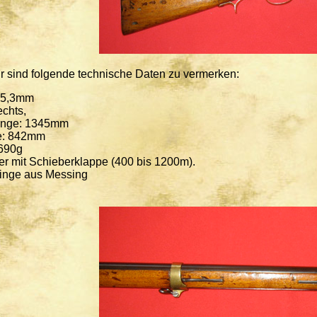
sind folgende technische Daten zu vermerken:
 15,3mm
echts,
änge: 1345mm
e: 842mm
690g
er mit Schieberklappe (400 bis 1200m).
ringe aus Messing