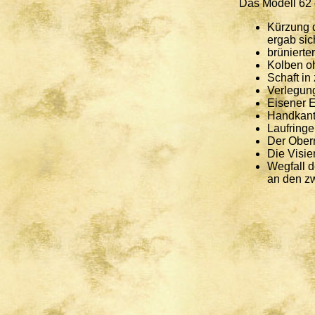
Das Modell 62 
Kürzung 
ergab si
brünierter
Kolben o
Schaft in
Verlegung
Eisener E
Handkante
Laufringe
Der Oberr
Die Visie
Wegfall d
an den zw