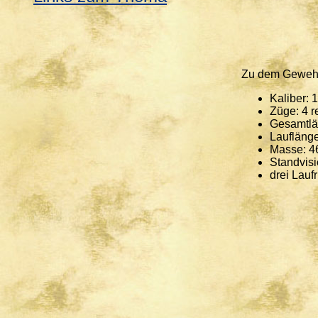
Zu dem Gewehr 
Kaliber:
Züge: 4 r
Gesamtl
Laufläng
Masse: 4
Standvisi
drei Lauf