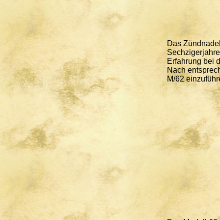
Das Zündnadelg
Sechzigerjahre
Erfahrung bei 
Nach entsprec
M/62 einzuführ