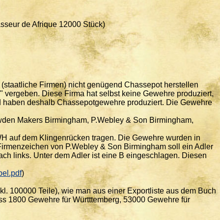
sseur de Afrique 12000 Stück)
(staatliche Firmen) nicht genügend Chassepot herstellen
l" vergeben. Diese Firma hat selbst keine Gewehre produziert,
nd haben deshalb Chassepotgewehre produziert. Die Gewehre
Lawden Makers Birmingham, P.Webley & Son Birmingham,
 WH auf dem Klingenrücken tragen. Die Gewehre wurden in
s Firmenzeichen von P.Webley & Son Birmingham soll ein Adler
nach links. Unter dem Adler ist eine B eingeschlagen. Diesen
el.pdf
)
kl. 100000 Teile), wie man aus einer Exportliste aus dem Buch
ass 1800 Gewehre für Württtemberg, 53000 Gewehre für