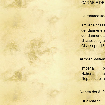
CARABIE DE
Die Entladestö
artillerie chas
gendarmerie a
gendarmerie a
chassepot gra
Chassepot 186
Auf der System
Imperial
b
National
a
Republique
n
Neben der Aufs
Buchstabe