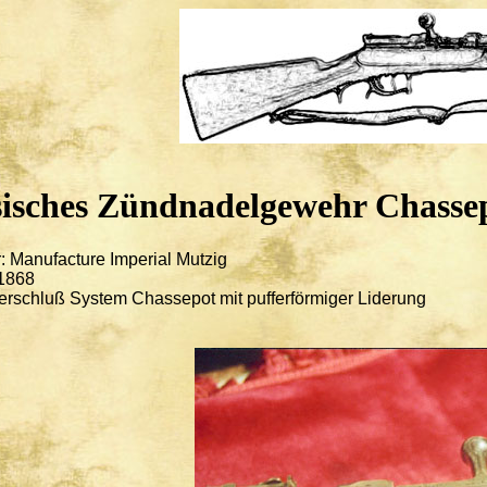
sisches Zündnadelgewehr Chasse
r: Manufacture Imperial Mutzig
 1868
erschluß System Chassepot mit pufferförmiger Liderung