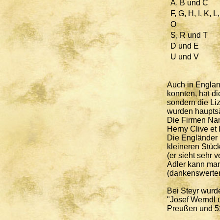
A, B und C
F, G, H, I, K, 
O
S, R und T
D und E
U und V
Auch in Englan
konnten, hat di
sondern die Li
wurden hauptsä
Die Firmen Nam
Herny Clive et
Die Engländer 
kleineren Stüc
(er sieht sehr 
Adler kann man
(dankenswerter
Bei Steyr wurd
"Josef Werndl 
Preußen und 53