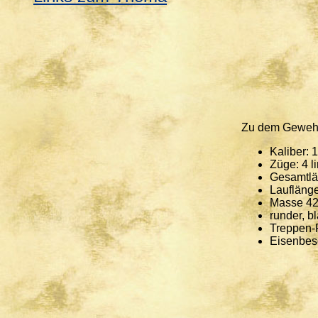
Zu dem Gewehr 
Kaliber:
Züge: 4 l
Gesamtl
Laufläng
Masse 4
runder, b
Treppen-
Eisenbes