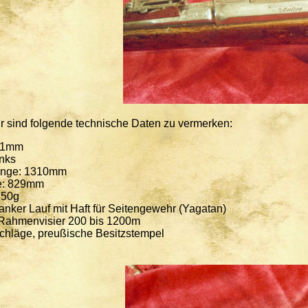
sind folgende technische Daten zu vermerken:
 11mm
inks
änge: 1310mm
e: 829mm
250g
lanker Lauf mit Haft für Seitengewehr (Yagatan)
Rahmenvisier 200 bis 1200m
chläge, preußische Besitzstempel