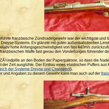
führte französische Zündnadelgewehr war der wichtigste und bis
 Dreyse-Systems. Es glänzte mit guten außenbalistischen Leistu
elativ hohe Anfangsgeschwindigkeit von fast 440m/s zurückzufü
französischen Waffe fast genau den Vorstellungen führender deu
 ZÃ¼ndpille an den Boden der Papierpatrone, so dass die Nade
t der Zeit ausglühte. Der Einbau eines elastischen Puffers au
leich der Systeme Dreyse und Chassepot
).
der und Angaben zu diesem Gewehr kann man auch auf der
fran