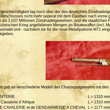
rgeschwindigkeit lag noch über der des deutschen Zündnadel
Verschlusses nicht mehr seperat mit dem Daumen nach vorne g
r als 1,037 Millionen Zündnadelgewehren, und die staatlichen F
nzösischen Krieg angefallenen Mengen an Beutewaffen (incl. M
vorratet und - nachdem sie für die neue Metallpatrone M71 einge
gegeben.
eit gab es verschiedene Modell des Chassepotgewehrs mit de
ANTERIE
L = 1310 m
Cavalerie d`Afrique
L = 1310 m
E CAVALERIE et de GENDARMERIE A CHEVAL
L = 1177 mm