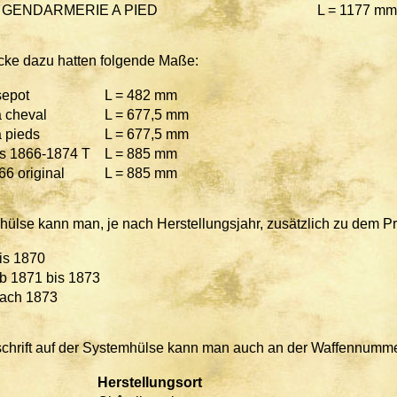
 GENDARMERIE A PIED
L = 1177 mm
cke dazu hatten folgende Maße:
sepot
L = 482 mm
 cheval
L = 677,5 mm
 pieds
L = 677,5 mm
s 1866-1874 T
L = 885 mm
6 original
L = 885 mm
hülse kann man, je nach Herstellungsjahr, zusätzlich zu dem Pr
is 1870
b 1871 bis 1873
ach 1873
chrift auf der Systemhülse kann man auch an der Waffennumme
Herstellungsort