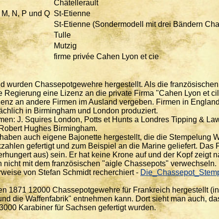
Châtellerault
L, M, N, P und Q
St-Etienne
St-Etienne (Sondermodell mit drei Bändern Cha
Tulle
Mutzig
firme privée Cahen Lyon et cie
d wurden Chassepotgewehre hergestellt. Als die französischen 
e Regierung eine Lizenz an die private Firma "Cahen Lyon et ci
zenz an andere Firmen im Ausland vergeben. Firmen in Engla
chlich in Birmingham und London produziert.
en: J. Squires London, Potts et Hunts a Londres Tipping & 
 Robert Hughes Birmingham.
haben auch eigene Bajonette hergestellt, die die Stempelung
kzahlen gefertigt und zum Beispiel an die Marine geliefert. Da
verhungert aus) sein. Er hat keine Krone auf und der Kopf zeigt 
 nicht mit dem französischen "aigle Chassepots" verwechseln.
weise von Stefan Schmidt recherchiert -
Die_Chassepot_Stemp
en 1871 12000 Chassepotgewehre für Frankreich hergestellt (in
und die Waffenfabrik" entnehmen kann. Dort sieht man auch, d
000 Karabiner für Sachsen gefertigt wurden.