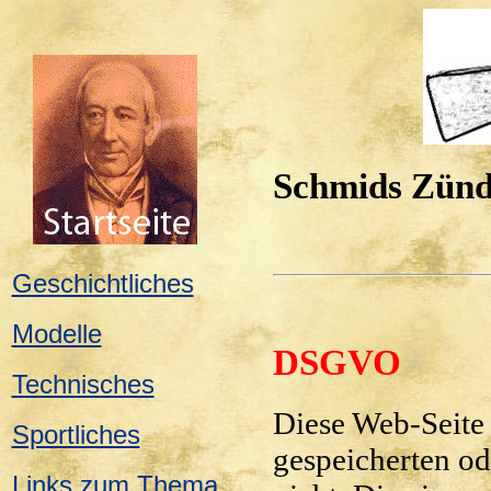
Schmids Zündn
Geschichtliches
Modelle
DSGVO
Technisches
Diese Web-Seite i
Sportliches
gespeicherten ode
Links zum Thema