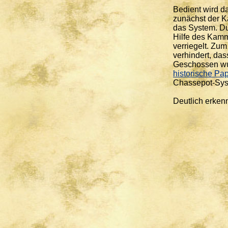
Bedient wird d
zunächst der K
das System. Du
Hilfe des Kam
verriegelt. Zu
verhindert, da
Geschossen wur
historische Pa
Chassepot-Sys
Deutlich erken