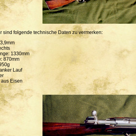
sind folgende technische Daten zu vermerken:
 13,9mm
echts
änge: 1330mm
e: 870mm
950g
lanker Lauf
er
 aus Eisen