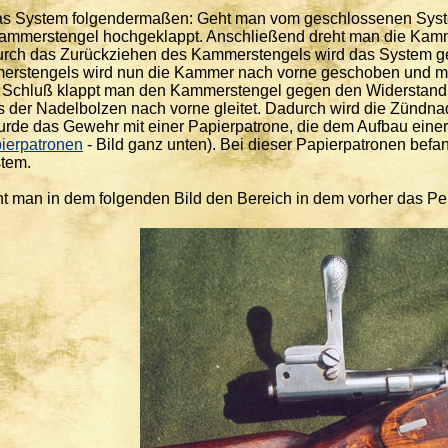
as System folgendermaßen: Geht man vom geschlossenen System
ammerstengel hochgeklappt. Anschließend dreht man die Kamm
rch das Zurückziehen des Kammerstengels wird das System geö
merstengels wird nun die Kammer nach vorne geschoben und m
m Schluß klappt man den Kammerstengel gegen den Widerstand 
ss der Nadelbolzen nach vorne gleitet. Dadurch wird die Zündna
de das Gewehr mit einer Papierpatrone, die dem Aufbau einer 
pierpatronen
- Bild ganz unten). Bei dieser Papierpatronen bef
tem.
nt man in dem folgenden Bild den Bereich in dem vorher das Pe