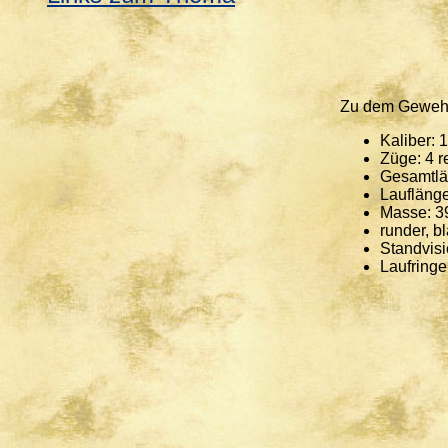
Zu dem Gewehr 
Kaliber:
Züge: 4 r
Gesamtl
Laufläng
Masse: 3
runder, b
Standvisi
Laufringe