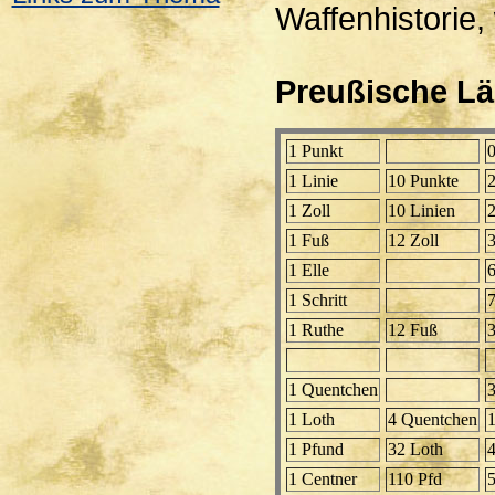
Waffenhistorie,
Preußische Lä
1 Punkt
1 Linie
10 Punkte
1 Zoll
10 Linien
1 Fuß
12 Zoll
1 Elle
1 Schritt
1 Ruthe
12 Fuß
1 Quentchen
3
1 Loth
4 Quentchen
1
1 Pfund
32 Loth
4
1 Centner
110 Pfd
5