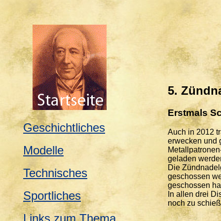
5. Zündn
Erstmals Sc
Geschichtliches
Auch in 2012 t
erwecken und g
Modelle
Metallpatronen
geladen werden
Die Zündnadelg
Technisches
geschossen wer
geschossen hab
Sportliches
In allen drei D
noch zu schieß
Links zum Thema