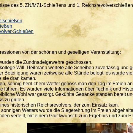
nisse des 5. ZN/M71-Schießens und 1. Reichsrevolverschießen
lschießen
ießen
volver-Schießen
ressionen von der schönen und geselligen Veranstaltung:
wurden die Zündnadelgewehre geschossen.
ollege Willi Heilmann wertete alle Scheiben zuverlässig und 
r Beteiligung waren zeitweise alle Stände belegt, es wurde vi
s sie dran kamen.
n, sonnig herrlichem Wetter genoss man den Tag im Freien an 
 führen. Es wurden viele Informationen über Technik und His
eibliche Wohl war gesorgt. Gekühlte Getränke standen bereit u
s zu grillen.
eines historischen Reichsrevolvers, der zum Einsatz kam.
 sonnigen Wetters wurde die Siegerehrung im Freien abgehalt
den verteilt, mit einem Glückwunsch zum Ergebnis und zum Pl