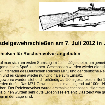
adelgewehrschießen am 7. Juli 2012 in 
hießen für Reichsrevolver angeboten
raf man sich am ersten Samstag im Juli in Jügesheim, um geme
emeinsam Spaß zu haben. Geschossen wurden wieder dienstlic
-Hinterlader des Deutschen Reiches M/71 und der deutsche Reich
 und es kamen wieder nur Originale zum Einsatz.
ewehre wurden stehend freihändig auf 50m geschossen. Bei 18
den durfte. Das M71-Gewehr schoss man liegend auf 100m. Hi
en. Der Reichsrevolver wurde erstmals geschossen. Hier trat
isziplinen wurden sehr gute Ergebnisse erziehlt. Das zeigt wie g
en in der Lage sind.