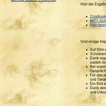
Hier die Ergeb
Zündnade
M/71-Sch
Reichsre
Und einige Imp
Auf 50m 
Schützenk
Dank rege
warten bi
Bei warme
Gespräche
Für das l
und Steak
Ein Bild 
Dank des
und Urkun