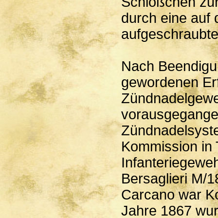
Schlößchen zurü
durch eine auf
aufgeschraubte
Nach Beendigun
gewordenen Erf
Zündnadelgeweh
vorausgegangen
Zündnadelsyste
Kommission in 
Infanteriegewe
Bersaglieri M/
Carcano war Kon
Jahre 1867 wur