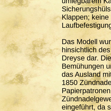
umlegbarem Ka
Sicherungshülse
Klappen; keine
Laufbefestigung
Das Modell wurd
hinsichtlich d
Dreyse dar. Die
Bemühungen um
das Ausland mi
1850 Zündnadel
Papierpatronen
Zündnadelgeweh
eingeführt, da 