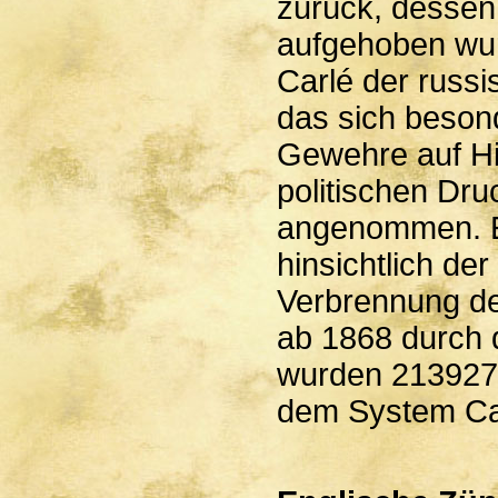
zurück, dessen
aufgehoben wu
Carlé der russi
das sich beson
Gewehre auf Hi
politischen Dr
angenommen. Es
hinsichtlich de
Verbrennung de
ab 1868 durch 
wurden 213927
dem System Ca