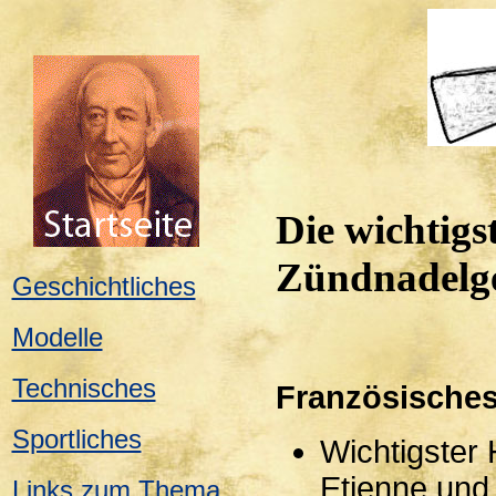
Die wichtigs
Zündnadelge
Geschichtliches
Modelle
Technisches
Französische
Sportliches
Wichtigster 
Etienne und
Links zum Thema