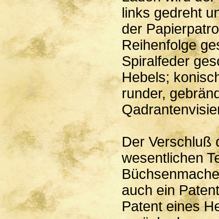
links gedreht 
der Papierpatr
Reihenfolge ge
Spiralfeder ge
Hebels; konisc
runder, gebrän
Qadrantenvisier
Der Verschluß d
wesentlichen Te
Büchsenmacher
auch ein Patent
Patent eines He